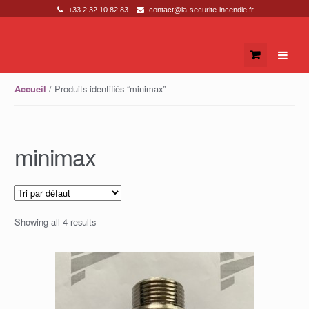
+33 2 32 10 82 83
contact@la-securite-incendie.fr
Skip to navigation
Skip to content
/ Produits identifiés “minimax”
Accueil
minimax
Showing all 4 results