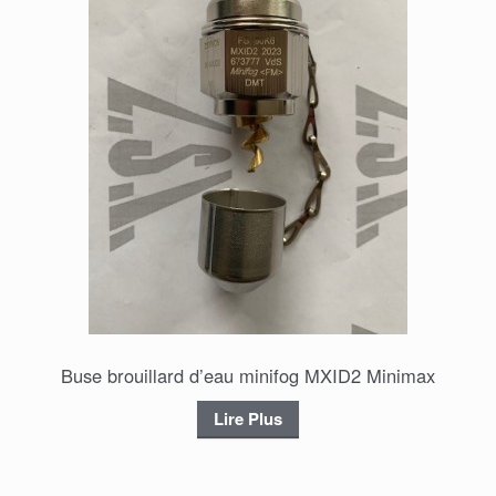
Buse brouillard d’eau minifog MXID2 Minimax
Lire Plus