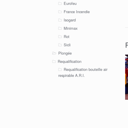
Eurofeu
France Incendie
Isogard
Minimax
Rot
Sicli
Plongée
Requalification
Requalification bouteille air
respirable A.R.I.