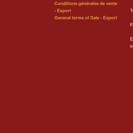
Conditions générales de vente
- Export
T
General terms of Sale - Export
F
E
i