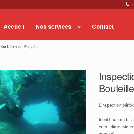
+
Accueil
Nos services
Contact
 Bouteilles de Plongée
Inspecti
Bouteill
L’inspection péri
Identification de l
date , dimensions
service)