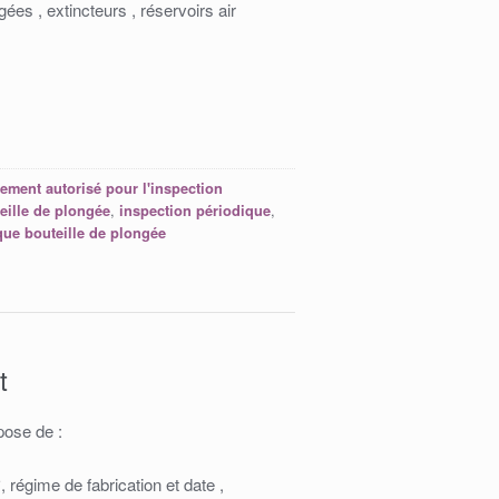
gées , extincteurs , réservoirs air
e
sement autorisé pour l'inspection
,
,
eille de plongée
inspection périodique
que bouteille de plongée
t
pose de :
°, régime de fabrication et date ,