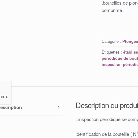
,bouteilles de plon
comprimé .
Catégorie :
Plongé
Étiquettes :
établis
périodique de bout
inspection périodi
Description du produi
escription
L’inspection périodique se com
Identification de la bouteille ( N