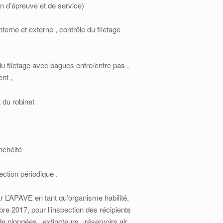
n d’épreuve et de service)
nterne et externe , contrôle du filetage
u filetage avec bagues entre/entre pas ,
nt ,
 du robinet
nchéité
ction périodique .
r L’APAVE en tant qu’organisme habilité,
bre 2017, pour l’inspection des récipients
e plongées , extincteurs , réservoirs air