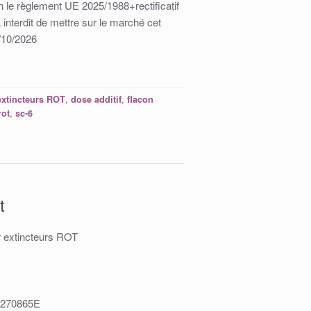
le règlement UE 2025/1988+rectificatif
 interdit de mettre sur le marché cet
3/10/2026
,
,
 extincteurs ROT
dose additif
flacon
,
rot
sc-6
t
ur extincteurs ROT
08270865E