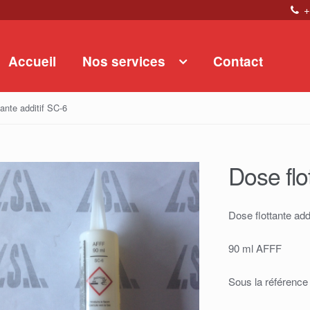
+
Accueil
Nos services
Contact
tante additif SC-6
Dose flo
Dose flottante ad
90 ml AFFF
Sous la référence