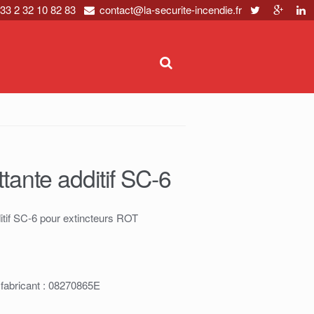
33 2 32 10 82 83
contact@la-securite-incendie.fr
ttante additif SC-6
ditif SC-6 pour extincteurs ROT
 fabricant : 08270865E