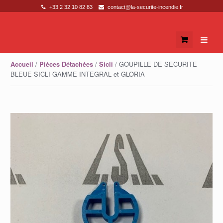
+33 2 32 10 82 83
contact@la-securite-incendie.fr
Skip to navigation
Skip to content
/
/
/ GOUPILLE DE SECURITE
Accueil
Pièces Détachées
Sicli
BLEUE SICLI GAMME INTEGRAL et GLORIA